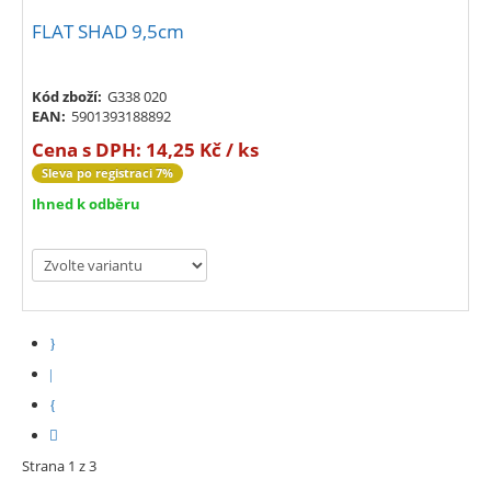
FLAT SHAD 9,5cm
Kód zboží:
G338 020
EAN:
5901393188892
Cena s DPH:
14,25 Kč / ks
Sleva po registraci 7%
Ihned k odběru
Strana 1 z 3