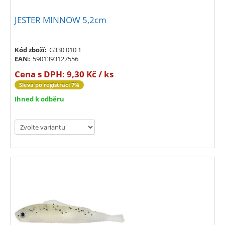
JESTER MINNOW 5,2cm
Kód zboží:
G330 010 1
EAN:
5901393127556
Cena s DPH:
9,30 Kč / ks
Sleva po registraci 7%
Ihned k odběru