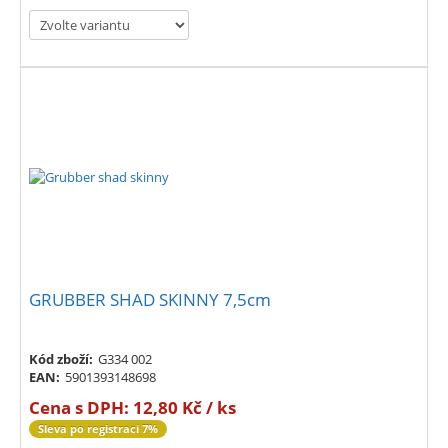
GRUBBER SHAD SKINNY 7,5cm
Kód zboží:
G334 002
EAN:
5901393148698
Cena s DPH:
12,80 Kč / ks
Sleva po registraci 7%