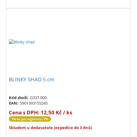
BLINKY SHAD 5 cm
Kód zboží:
G337 000
EAN:
5901393155245
Cena s DPH:
12,50 Kč / ks
Sleva po registraci 7%
Skladem u dodavatele (expedice do 3 dnů)