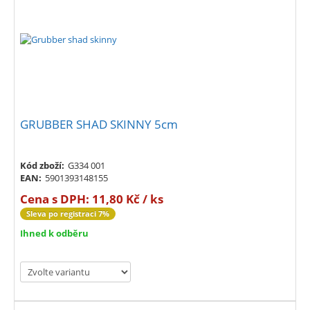
GRUBBER SHAD SKINNY 5cm
Kód zboží:
G334 001
EAN:
5901393148155
Cena s DPH:
11,80 Kč / ks
Sleva po registraci 7%
Ihned k odběru