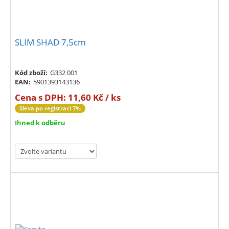
SLIM SHAD 7,5cm
Kód zboží:
G332 001
EAN:
5901393143136
Cena s DPH:
11,60 Kč / ks
Sleva po registraci 7%
Ihned k odběru