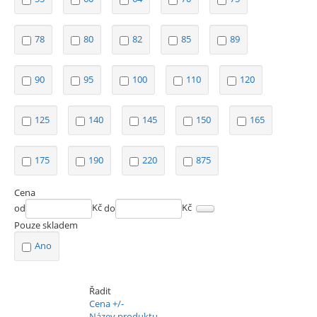
78
80
82
85
89
90
95
100
110
120
125
140
145
150
165
175
190
220
875
Cena
od
Kč
do
Kč
Pouze skladem
Ano
Řadit
Cena +/-
Název produktu