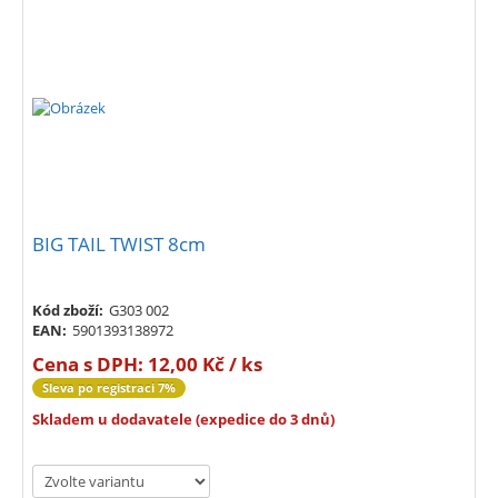
BIG TAIL TWIST 8cm
Kód zboží:
G303 002
EAN:
5901393138972
Cena s DPH:
12,00 Kč / ks
Sleva po registraci 7%
Skladem u dodavatele (expedice do 3 dnů)