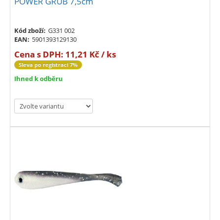
POWER GRUB 7,5cm
Kód zboží:
G331 002
EAN:
5901393129130
Cena s DPH:
11,21 Kč / ks
Sleva po registraci 7%
Ihned k odběru