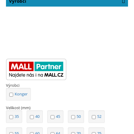
Výrobci
Výrobci
Konger
Velikost (mm)
35
40
45
50
52
55
60
64
70
75