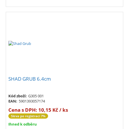
SHAD GRUB 6.4cm
Kód zboží:
G305 001
EAN:
5901393057174
Cena s DPH:
10,15 Kč / ks
Sleva po registraci 7%
Ihned k odběru