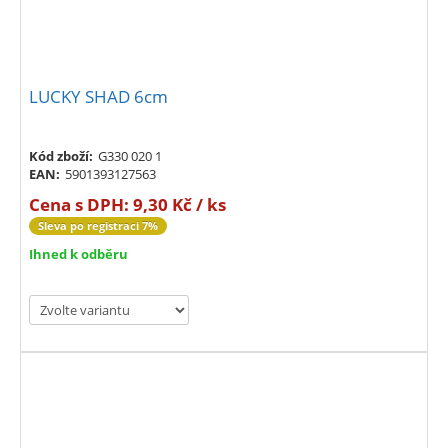
LUCKY SHAD 6cm
Kód zboží:
G330 020 1
EAN:
5901393127563
Cena s DPH:
9,30 Kč / ks
Sleva po registraci 7%
Ihned k odběru