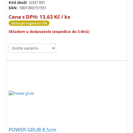
Kód zboží:
G337 001
EAN:
5901393151551
Cena s DPH:
13,63 Kč / ks
Sleva po registraci 7%
Skladem u dodavatele (expedice do 3 dnů)
POWER GRUB 8,5cm