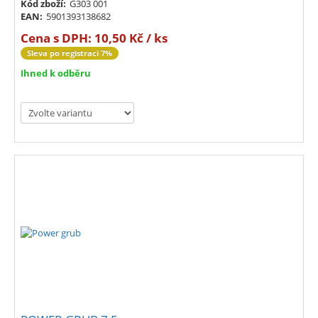
Kód zboží:
G303 001
EAN:
5901393138682
Cena s DPH:
10,50 Kč / ks
Sleva po registraci 7%
Ihned k odběru