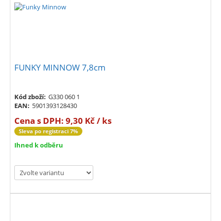
FUNKY MINNOW 7,8cm
Kód zboží:
G330 060 1
EAN:
5901393128430
Cena s DPH:
9,30 Kč / ks
Sleva po registraci 7%
Ihned k odběru