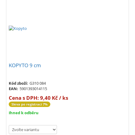
KOPYTO 9 cm
Kód zboží:
G310 084
EAN:
5901393014115
Cena s DPH:
9,40 Kč / ks
Sleva po registraci 7%
Ihned k odběru