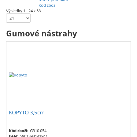
Kód zboží
Výsledky 1 - 24 z 58
Gumové nástrahy
KOPYTO 3,5cm
Kód zboží:
G310 054
EAN:
5901393141941