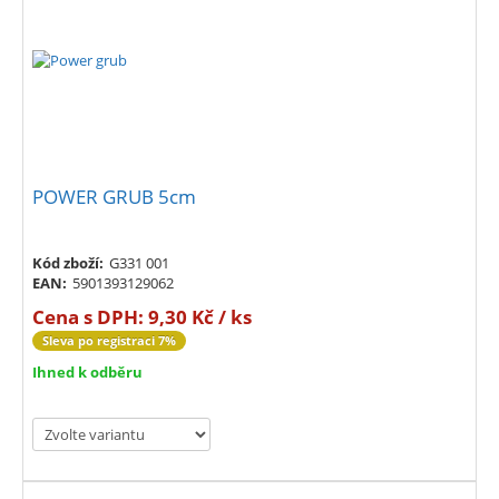
POWER GRUB 5cm
Kód zboží:
G331 001
EAN:
5901393129062
Cena s DPH:
9,30 Kč / ks
Sleva po registraci 7%
Ihned k odběru