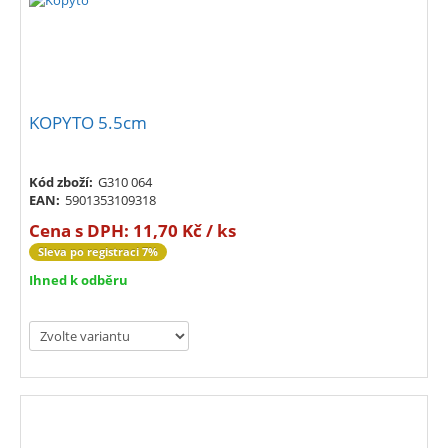
KOPYTO 5.5cm
Kód zboží:
G310 064
EAN:
5901353109318
Cena s DPH:
11,70 Kč / ks
Sleva po registraci 7%
Ihned k odběru