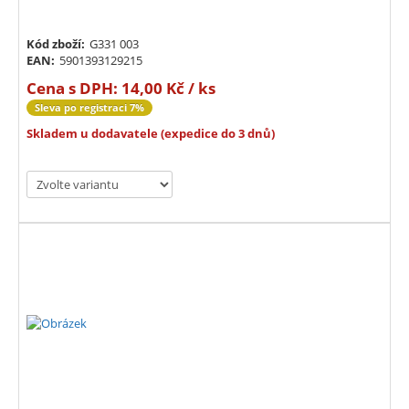
Kód zboží:
G331 003
EAN:
5901393129215
Cena s DPH:
14,00 Kč / ks
Sleva po registraci 7%
Skladem u dodavatele (expedice do 3 dnů)