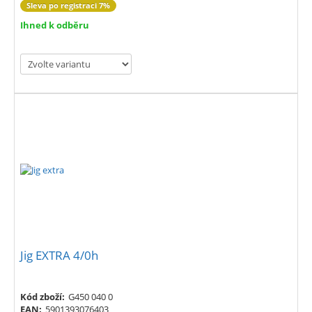
Sleva po registraci 7%
Ihned k odběru
Jig EXTRA 4/0h
Kód zboží:
G450 040 0
EAN:
5901393076403