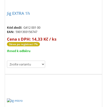
Jig EXTRA 1h
Kód zboží:
G412 001 00
EAN:
5901393156747
Cena s DPH:
14,33 Kč / ks
Sleva po registraci 7%
Ihned k odběru