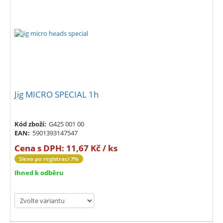
Jig MICRO SPECIAL 1h
Kód zboží:
G425 001 00
EAN:
5901393147547
Cena s DPH:
11,67 Kč / ks
Sleva po registraci 7%
Ihned k odběru