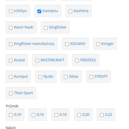
Ichthys
Kamatsu
Kashima
Kevin Nash
Kingfisher
Kingfisher manufactory
KOLMAX
Konger
Kostal
MISTERCRAFT
PROFESS
Rumpol
Ryobi
Sittec
STROFT
Titan Sport
Průměr
0,10
0,16
0,18
0,20
0,22
Návin