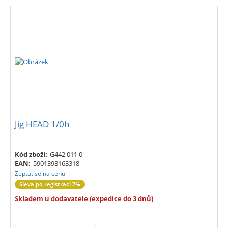
Jig HEAD 1/0h
Kód zboží:
G442 011 0
EAN:
5901393163318
Zeptat se na cenu
Sleva po registraci 7%
Skladem u dodavatele (expedice do 3 dnů)