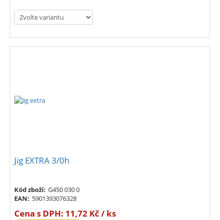
Jig EXTRA 3/0h
Kód zboží:
G450 030 0
EAN:
5901393076328
Cena s DPH:
11,72 Kč / ks