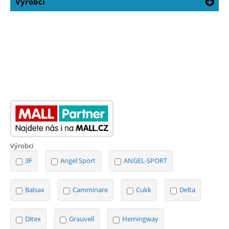
Výrobci
Výrobci
3F
Angel Sport
ANGEL-SPORT
Balsax
Camminare
Cukk
Delta
Ditex
Grauvell
Hemingway