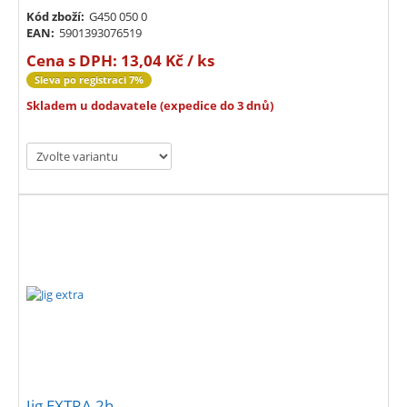
Kód zboží:
G450 050 0
EAN:
5901393076519
Cena s DPH:
13,04 Kč / ks
Sleva po registraci 7%
Skladem u dodavatele (expedice do 3 dnů)
Jig EXTRA 2h