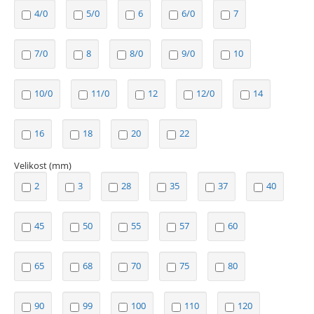
4/0
5/0
6
6/0
7
7/0
8
8/0
9/0
10
10/0
11/0
12
12/0
14
16
18
20
22
Velikost (mm)
2
3
28
35
37
40
45
50
55
57
60
65
68
70
75
80
90
99
100
110
120