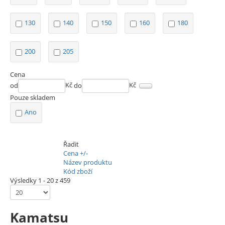
130
140
150
160
180
200
205
Cena
od
Kč
do
Kč
Pouze skladem
Ano
Řadit
Cena +/-
Název produktu
Kód zboží
Výsledky 1 - 20 z 459
Kamatsu