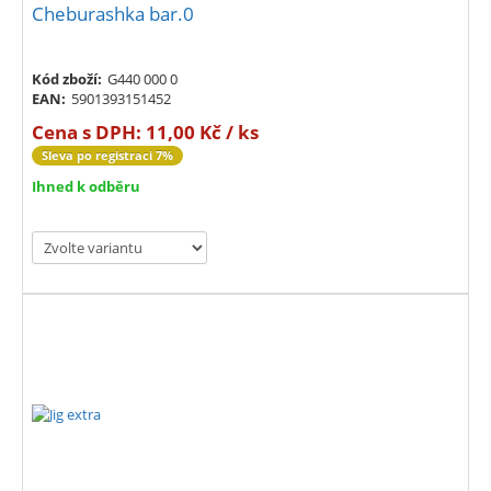
Cheburashka bar.0
Kód zboží:
G440 000 0
EAN:
5901393151452
Cena s DPH:
11,00 Kč / ks
Sleva po registraci 7%
Ihned k odběru