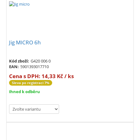
Jig MICRO 6h
Kód zboží:
G420 006 0
EAN:
5901393017710
Cena s DPH:
14,33 Kč / ks
Sleva po registraci 7%
Ihned k odběru