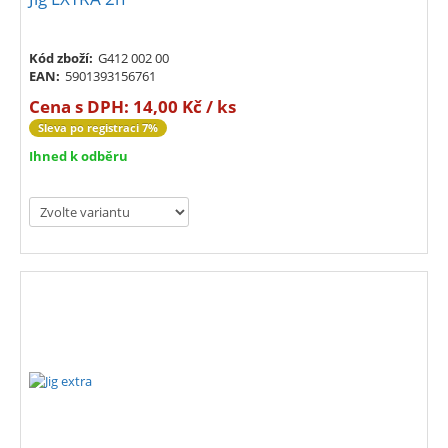
Kód zboží:
G412 002 00
EAN:
5901393156761
Cena s DPH:
14,00 Kč / ks
Sleva po registraci 7%
Ihned k odběru