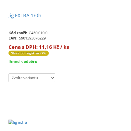
Jig EXTRA 1/0h
Kód zboží:
G450 010 0
EAN:
5901393076229
Cena s DPH:
11,16 Kč / ks
Sleva po registraci 7%
Ihned k odběru