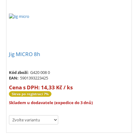
Jig MICRO 8h
Kód zboží:
G420 008 0
EAN:
5901393223425
Cena s DPH:
14,33 Kč / ks
Sleva po registraci 7%
Skladem u dodavatele (expedice do 3 dnů)