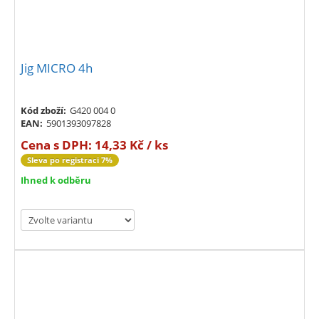
Jig MICRO 4h
Kód zboží:
G420 004 0
EAN:
5901393097828
Cena s DPH:
14,33 Kč / ks
Sleva po registraci 7%
Ihned k odběru