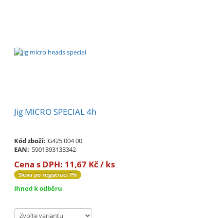
Jig MICRO SPECIAL 4h
Kód zboží:
G425 004 00
EAN:
5901393133342
Cena s DPH:
11,67 Kč / ks
Sleva po registraci 7%
Ihned k odběru