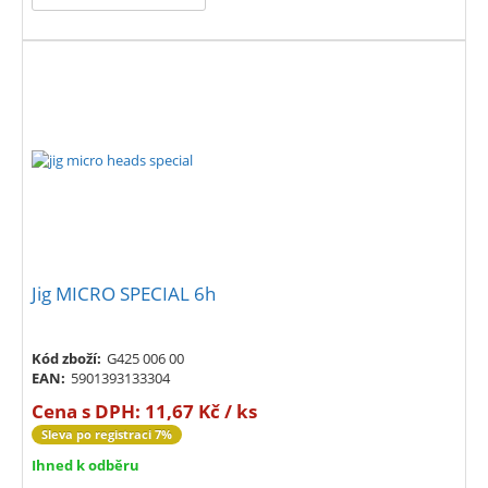
Jig MICRO SPECIAL 6h
Kód zboží:
G425 006 00
EAN:
5901393133304
Cena s DPH:
11,67 Kč / ks
Sleva po registraci 7%
Ihned k odběru