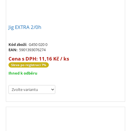
Jig EXTRA 2/0h
Kód zboží:
G450 020 0
EAN:
5901393076274
Cena s DPH:
11,16 Kč / ks
Sleva po registraci 7%
Ihned k odběru