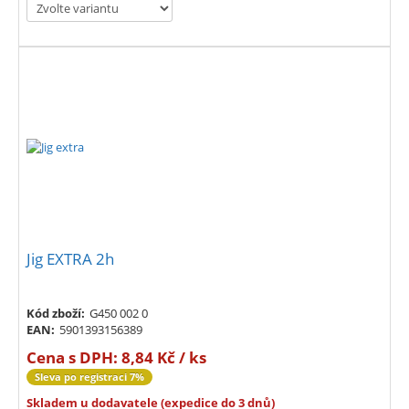
Jig EXTRA 2h
Kód zboží:
G450 002 0
EAN:
5901393156389
Cena s DPH:
8,84 Kč / ks
Sleva po registraci 7%
Skladem u dodavatele (expedice do 3 dnů)