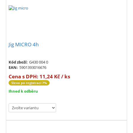
Jig MICRO 4h
Kód zboží:
G430 004 0
EAN:
5901393016676
Cena s DPH:
11,24 Kč / ks
Sleva po registraci 7%
Ihned k odběru