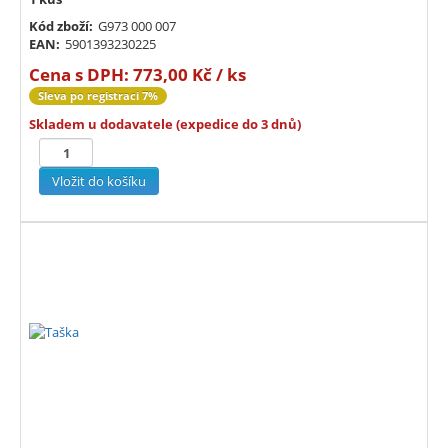
Kód zboží:
G973 000 007
EAN:
5901393230225
Cena s DPH:
773,00 Kč / ks
Sleva po registraci 7%
Skladem u dodavatele (expedice do 3 dnů)