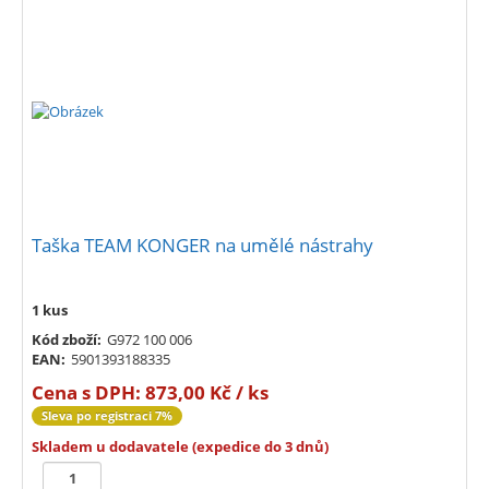
Taška TEAM KONGER na umělé nástrahy
1 kus
Kód zboží:
G972 100 006
EAN:
5901393188335
Cena s DPH:
873,00 Kč / ks
Sleva po registraci 7%
Skladem u dodavatele (expedice do 3 dnů)