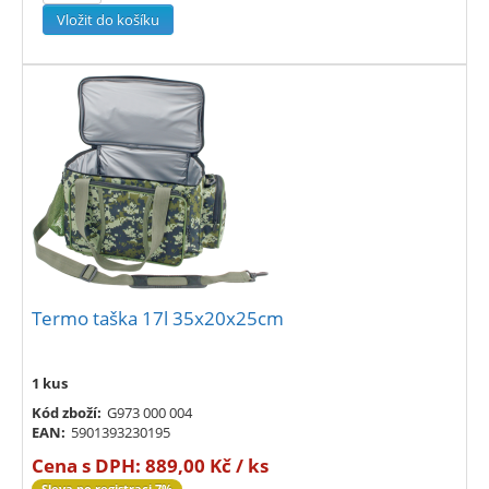
Termo taška 17l 35x20x25cm
1 kus
Kód zboží:
G973 000 004
EAN:
5901393230195
Cena s DPH:
889,00 Kč / ks
Sleva po registraci 7%