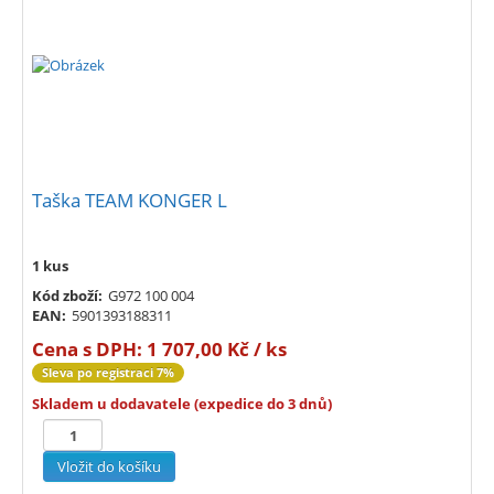
Taška TEAM KONGER L
1 kus
Kód zboží:
G972 100 004
EAN:
5901393188311
Cena s DPH:
1 707,00 Kč / ks
Sleva po registraci 7%
Skladem u dodavatele (expedice do 3 dnů)