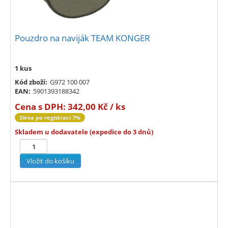
Pouzdro na naviják TEAM KONGER
1 kus
Kód zboží:
G972 100 007
EAN:
5901393188342
Cena s DPH:
342,00 Kč / ks
Sleva po registraci 7%
Skladem u dodavatele (expedice do 3 dnů)