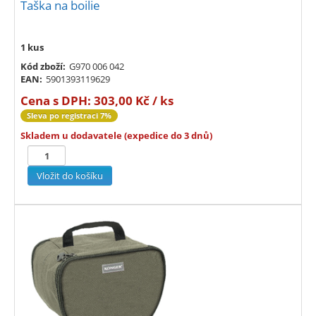
Taška na boilie
1 kus
Kód zboží:
G970 006 042
EAN:
5901393119629
Cena s DPH:
303,00 Kč / ks
Sleva po registraci 7%
Skladem u dodavatele (expedice do 3 dnů)