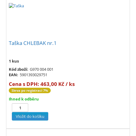
Taška CHLEBAK nr.1
1 kus
Kód zboží:
G970 004 001
EAN:
5901393029751
Cena s DPH:
463,00 Kč / ks
Sleva po registraci 7%
Ihned k odběru