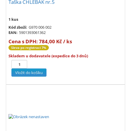
Taška CHLEBAK nr.5
1 kus
Kód zboží:
G970 006 002
EAN:
5901393061362
Cena s DPH:
784,00 Kč / ks
Sleva po registraci 7%
Skladem u dodavatele (expedice do 3 dnů)