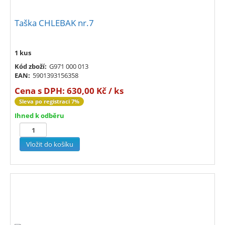
Taška CHLEBAK nr.7
1 kus
Kód zboží:
G971 000 013
EAN:
5901393156358
Cena s DPH:
630,00 Kč / ks
Sleva po registraci 7%
Ihned k odběru