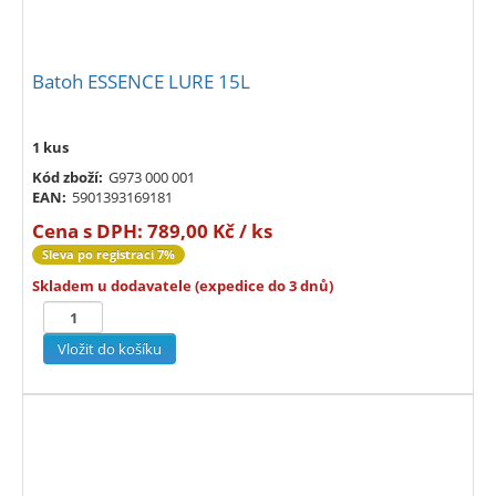
Batoh ESSENCE LURE 15L
1 kus
Kód zboží:
G973 000 001
EAN:
5901393169181
Cena s DPH:
789,00 Kč / ks
Sleva po registraci 7%
Skladem u dodavatele (expedice do 3 dnů)