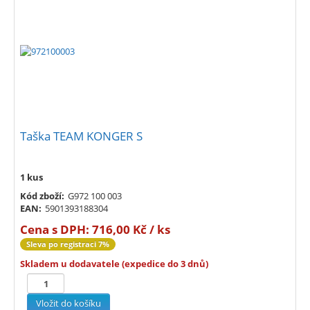
Taška TEAM KONGER S
1 kus
Kód zboží:
G972 100 003
EAN:
5901393188304
Cena s DPH:
716,00 Kč / ks
Sleva po registraci 7%
Skladem u dodavatele (expedice do 3 dnů)