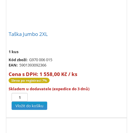
Taška Jumbo 2XL
1 kus
Kód zboží:
G970 006 015
EAN:
5901393092366
Cena s DPH:
1 558,00 Kč / ks
Sleva po registraci 7%
Skladem u dodavatele (expedice do 3 dnů)