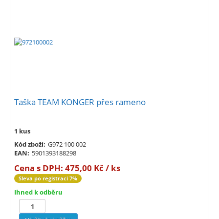
Taška TEAM KONGER přes rameno
1 kus
Kód zboží:
G972 100 002
EAN:
5901393188298
Cena s DPH:
475,00 Kč / ks
Sleva po registraci 7%
Ihned k odběru