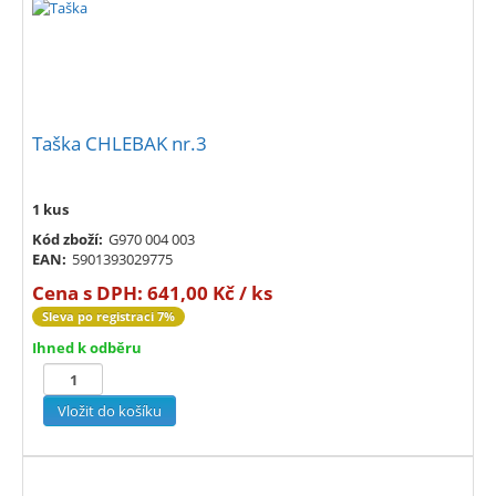
Taška CHLEBAK nr.3
1 kus
Kód zboží:
G970 004 003
EAN:
5901393029775
Cena s DPH:
641,00 Kč / ks
Sleva po registraci 7%
Ihned k odběru